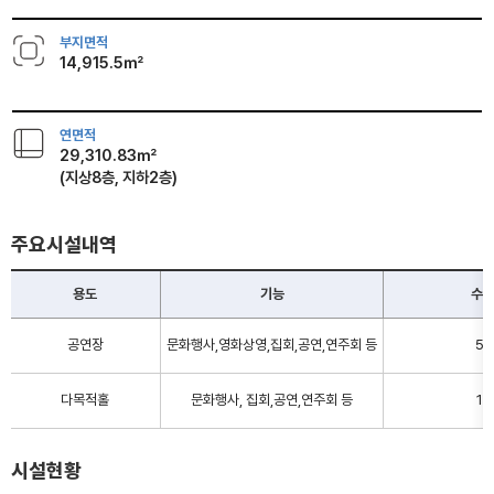
부지면적
14,915.5㎡
연면적
29,310.83㎡
(지상8층, 지하2층)
주요시설내역
용도
기능
수
공연장
문화행사,영화상영,집회,공연,연주회 등
5
다목적홀
문화행사, 집회,공연,연주회 등
1
시설현황