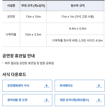
시설명
무대 규격 (폭x깊이)
현수막 규격
공연장
13m x 10m
11m x 1m (자석 고정 사용)
4.9m x 0.6m
다목적홀
10m x 2.5m
다목적홀 현수막 바텐 스크린 사이즈 4.9m
공연장 휴관일 안내
매주 월요일 공연장 휴관일 및 법정 공휴일
서식 다운로드
운정행복센터 서식
좌석배치도
장비현황 및 도면
대관 유의사항(확인필수)