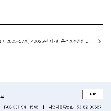
[파주문화재단 공고 제2025-57호] <2025년 제7회 운정호수공원 불꽃축제> 행사 대행 용역 제안서 평가위원회 평가 결과 공고
TOP
거부
ㅣ
FAX: 031-941-1548
ㅣ
사업자등록번호: 153-82-00687