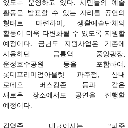
있도록 운영하고 있다
.
시민들의 예술
활동을 발표할 수 있는 자리를 공연의
형태로
마련하여
,
생활예술단체의
활동이 더욱 다변화될 수 있도록 지원할
예정이다
.
금년도 지원사업은 기존에
사용하던
금릉역 중앙광장
,
운정호수공원 등을 포함하여
,
롯데프리미엄아울렛 파주점
,
산내
로데오 버스킹존 등과 같은
새로운
장소에서도 공연을 진행할
예정이다
.
김영준 대표이사는
“
파주