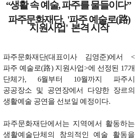
“
생활 속 예술
,
파주를 물들이다
”
파주문화재단
, '
파주 예술로
(
路
)
지원사업'
본격 시작
파주문화재단(대표이사 김영준)에서
<
파주 예술로
(
路
)
지원사업
>
에 선정된
17
개
단체가
, 6
월부터
10
월까지 파주시
공공장소 및 공연장에서
다양한 장르의
생활예술 공연을 선보일 예정이다
.
파주문화재단에서는 지역에서 활동하는
생활예술단체의 창의적인 예술 활동을