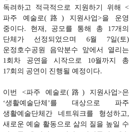
독려하고 적극적으로 지원하기 위해
<
파주 예술로
(
路
)
지원사업
>
을 운영
중이다
.
현재
,
공모를 통해 총
17
개의
단체가 선정되었으며
6
월
7
일
(
토
)
운정호
수
공원 음악분수 앞에서 열리는
1
회차 공연을 시작으로
10
월까지 총
17
회의 공연이 진행될 예정이다
.
이번
<
파주 예술로
(
路
)
지원사업
>
은
‘
생활예술단체
’
를 대상으로 파주
생활예술단체간 네트워크를 형성하고
,
새로운
예술 활동으로 삶의 질을 높일 수