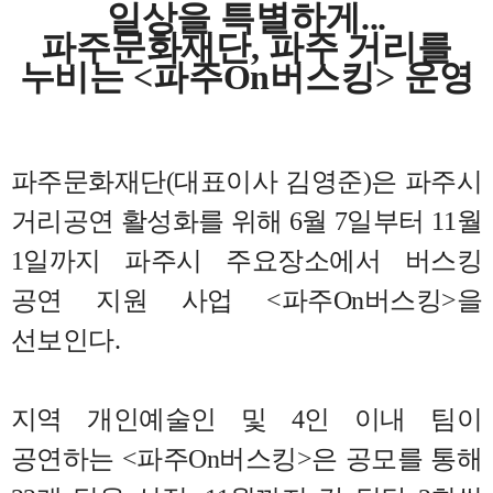
일상을 특별하게
...
파주문화재단
,
파주 거리를
누비는
<
파주
On
버스킹
>
운영
파주문화재단(대표이사 김영준)은 파주시
거리공연 활성화를 위해
6
월
7
일부터
11
월
1
일까지 파주시 주요장소에서 버스킹
공연 지원 사업
<
파주
On
버스킹
>
을
선보인다
.
지역 개인예술인 및
4
인 이내 팀이
공연하는
<
파주
On
버스킹
>
은 공모를 통해