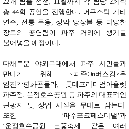
22
개 팀을 선정
, 11
월까지 각 팀당
2
회씩
총
44
회 공연을 진행한다
.
어쿠스틱 기타
연주
,
전통 무용
,
성악 앙상블 등 다양한
장르의 공연팀이 파주 거리에 생기를
불어넣을 예정이다
.
다채로운 야외무대에서 파주 시민들과
만나기 위해
<
파주
On
버스킹
>
은
임진각평화곤돌라
,
롯데프리미엄아울렛
파주점
,
운정호수공원 등 파주의 대표적인
관광지 및 상업 시설을 무대로 삼는다
.
또한
‘
파주포크페스티벌
’
과
‘
운정호수공원 불꽃축제
’
같은 여러