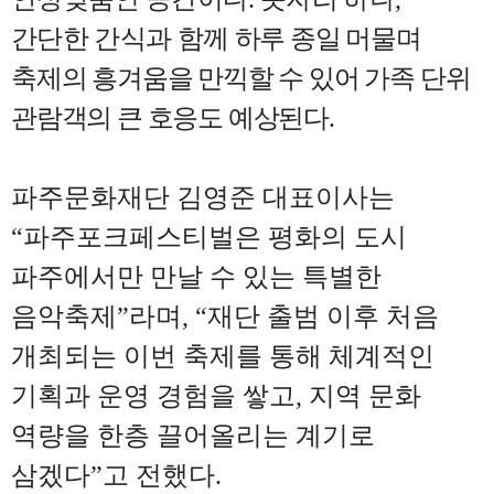
간단한 간식과 함께
하루 종일 머물며
축제의 흥겨움을 만끽할 수 있어 가족 단위
관람객의 큰 호응도 예상된다
.
파주문화재단 김영준 대표이사는
“
파주포크페스티벌은 평화의 도시
파주에서만 만날 수 있는 특별한
음악축제
”
라며
, “
재단 출범 이후 처음
개최되는 이번 축제를 통해 체계적인
기획과 운영 경험을 쌓고
,
지역 문화
역량을 한층 끌어올리는 계기로
삼겠다
”
고 전했다
.