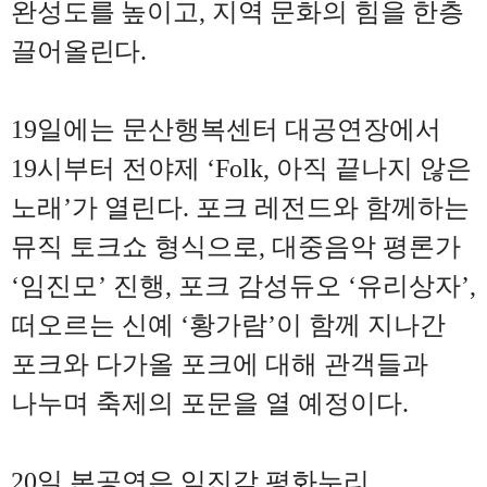
완성도를 높이고
,
지역 문화의 힘을 한층
끌어올린다
.
19
일에는 문산행복센터 대공연장에서
19
시부터 전야제
‘Folk,
아직 끝나지 않은
노래
’
가 열린다
.
포크 레전드와 함께하는
뮤직 토크쇼 형식으로
,
대중음악 평론가
‘
임진모
’
진행
,
포크 감성듀오
‘
유리상자
’,
떠오르는 신예
‘
황가람
’
이 함께 지나간
포크와 다가올 포크에 대해 관객들과
나누며 축제의 포문을 열 예정이다
.
20
일 본공연은 임진각 평화누리