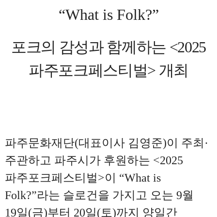
“What is Folk?”
포크의 감성과 함께하는
<2025
파주포크페스티벌
>
개최
파주문화재단(대표이사 김영준)이 주최
·
주관하고 파주시가 후원하는
<2025
파주포크페스티벌
>
이
“What is
Folk?”
라는 슬로건을 가지고 오는
9
월
19
일
(
금
)
부터
20
일
(
토
)
까지 양일간