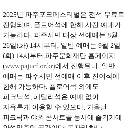
2025
년 파주포크페스티벌은 전석 무료로
진행되며
,
플로어석에 한해 사전 예매가
가능하다
.
파주시민 대상 선예매는
8
월
26
일
(
화
) 14
시부터
,
일반 예매는
9
월
2
일
(
화
) 14
시부터 파주문화재단 홈페이지
(
www.pajucf.or.kr)
에서 진행된다
.
일반
예매는 파주시민 선예매 이후 잔여석에
한해 가능하다
.
플로어석 외에도
피크닉석
,
패밀리석은 예매 없이
자유롭게 이용할 수 있으며
,
가을날
피크닉과
야외 콘서트를 동시에 즐기기에
안성맞춤인 공간이다
.
돗자리 하나
,