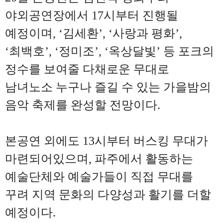
야외공연장에서
17
시부터 진행될
예정이며
, ‘
김세환
’, ‘
사랑과 평화
’,
‘
최백호
’, ‘
정미조
’, ‘
옥상달빛
’
등 포크의
정수를 보여줄 다채로운 무대로
남녀노소 누구나 즐길 수 있는 가을밤의
음악 축제를 완성할 전망이다
.
본공연 외에도
13
시부터 버스킹 무대가
마련되어있으며
,
파주에서 활동하는
예술단체와 예술가들이 직접 무대를
꾸려 지역 문화의 다양성과 활기를 더할
예정이다
.