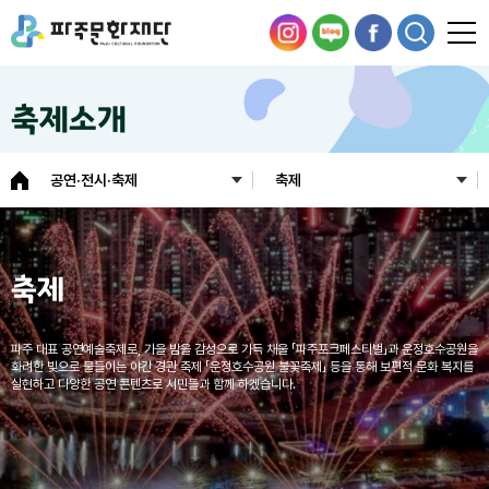
축제소개
공연·전시·축제
축제
축제
파주 대표 공연예술축제로, 가을 밤을 감성으로 가득 채울 「파주포크페스티벌」과
운정호수공원을
화려한 빛으로 물들이는 야간 경관 축제 「운정호수공원 불꽃축제」 등을 통해
보편적 문화 복지를
실현하고 다양한 공연 콘텐츠로 시민들과 함께 하겠습니다.