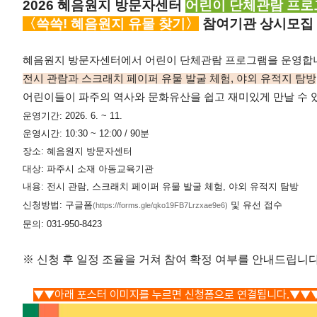
2026 혜음원지 방문자센터
어린이 단체관람 프로
〈쓱쓱! 혜음원지 유물 찾기〉
참여기관 상시모집
혜음원지 방문자센터에서 어린이 단체관람 프로그램을 운영합
전시 관람과 스크래치 페이퍼 유물 발굴 체험, 야외 유적지 탐방
어린이들이 파주의 역사와 문화유산을 쉽고 재미있게 만날 수 
운영기간: 2026. 6. ~ 11.
운영시간: 10:30 ~ 12:00 / 90분
장소: 혜음원지 방문자센터
대상: 파주시 소재 아동교육기관
내용: 전시 관람, 스크래치 페이퍼 유물 발굴 체험, 야외 유적지 탐방
신청방법: 구글폼
및 유선 접수
(
https://forms.gle/qko19FB7Lrzxae9e6
)
문의: 031-950-8423
※ 신청 후 일정 조율을 거쳐 참여 확정 여부를 안내드립니다
▼
▼
▼아래 포스터 이미지를 누르면 신청폼으로 연결됩니다.
▼
▼