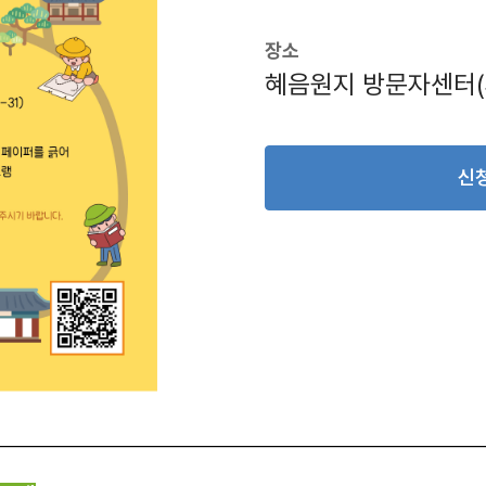
장소
혜음원지 방문자센터(파
신