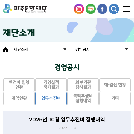
재단소개
재단소개
경영공시
경영공시
인건비 집행
경영실적
외부기관
예·결산 현황
현황
평가결과
감사결과
복리후생비
계약현황
업무추진비
기타
집행내역
2025년 10월 업무추진비 집행내역
2025.11.10