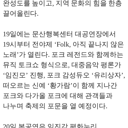
완성도를 높이고
,
지역 문화의 힘을 한층
끌어올린다
.
19
일에는 문산행복센터 대공연장에서
19
시부터 전야제
‘Folk,
아직 끝나지 않은
노래
’
가 열린다
.
포크 레전드와 함께하는
뮤직 토크쇼 형식으로
,
대중음악 평론가
‘
임진모
’
진행
,
포크 감성듀오
‘
유리상자
’,
떠오르는 신예
‘
황가람
’
이 함께 지나간
포크와 다가올 포크에 대해 관객들과
나누며 축제의 포문을 열 예정이다
.
20
일 본공연은 임진각 평화누리