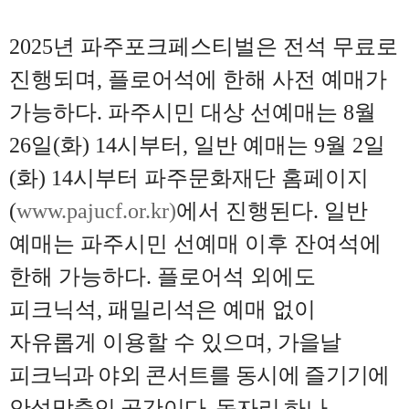
2025
년 파주포크페스티벌은 전석 무료로
진행되며
,
플로어석에 한해 사전 예매가
가능하다
.
파주시민 대상 선예매는
8
월
26
일
(
화
) 14
시부터
,
일반 예매는
9
월
2
일
(
화
) 14
시부터 파주문화재단 홈페이지
(
www.pajucf.or.kr)
에서 진행된다
.
일반
예매는 파주시민 선예매 이후 잔여석에
한해 가능하다
.
플로어석 외에도
피크닉석
,
패밀리석은 예매 없이
자유롭게 이용할 수 있으며
,
가을날
피크닉과
야외 콘서트를 동시에 즐기기에
안성맞춤인 공간이다
.
돗자리 하나
,