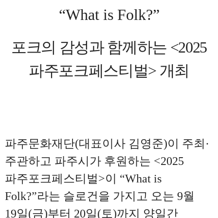
“What is Folk?”
포크의 감성과 함께하는
<2025
파주포크페스티벌
>
개최
파주문화재단(대표이사 김영준)이 주최
·
주관하고 파주시가 후원하는
<2025
파주포크페스티벌
>
이
“What is
Folk?”
라는 슬로건을 가지고 오는
9
월
19
일
(
금
)
부터
20
일
(
토
)
까지 양일간