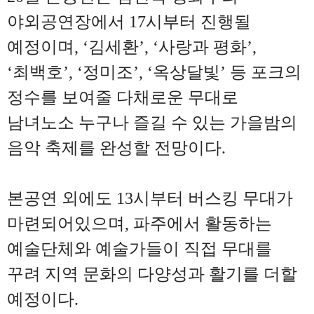
야외공연장에서
17
시부터 진행될
예정이며
, ‘
김세환
’, ‘
사랑과 평화
’,
‘
최백호
’, ‘
정미조
’, ‘
옥상달빛
’
등 포크의
정수를 보여줄 다채로운 무대로
남녀노소 누구나 즐길 수 있는 가을밤의
음악 축제를 완성할 전망이다
.
본공연 외에도
13
시부터 버스킹 무대가
마련되어있으며
,
파주에서 활동하는
예술단체와 예술가들이 직접 무대를
꾸려 지역 문화의 다양성과 활기를 더할
예정이다
.