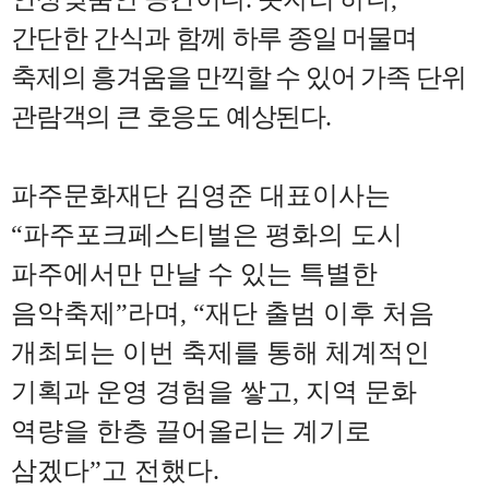
간단한 간식과 함께
하루 종일 머물며
축제의 흥겨움을 만끽할 수 있어 가족 단위
관람객의 큰 호응도 예상된다
.
파주문화재단 김영준 대표이사는
“
파주포크페스티벌은 평화의 도시
파주에서만 만날 수 있는 특별한
음악축제
”
라며
, “
재단 출범 이후 처음
개최되는 이번 축제를 통해 체계적인
기획과 운영 경험을 쌓고
,
지역 문화
역량을 한층 끌어올리는 계기로
삼겠다
”
고 전했다
.