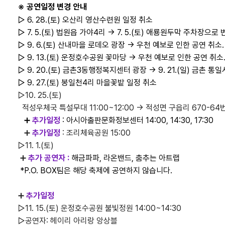
※ 공연일정 변경 안내
▷ 6. 28.(토) 오산리 영산수련원 일정 취소
▷
7. 5.(토) 법원읍 가야4리 →
7. 5.(토) 애룡원두막 주차장으로 
▷ 9. 6.(토) 산내마을 로데오 광장
→ 우천 예보로 인한 공연 취소.
▷ 9. 13.(토) 운정호수공원 꽃마당
→ 우천 예보로 인한 공연 취소
▷ 9. 20.(토) 금촌3동행정복지센터 광장
→ 9. 21.(일) 금촌 
▷ 9. 27.(토) 봉일천4리 마을꽃밭 일정 취소
▷10. 25.(토)
적성우체국 특설무대 11:00~12:00
→ 적성면 구읍리 670-64번지
➕
추가일정
: 아시아출판문화정보센터 14:00, 14:30, 17:30
➕
추가일정
: 조리체육공원 15:00
▷11. 1.(토)
➕
추가 공연자 :
해금파파, 라온밴드, 춤추는 아트랩
*P.O. BOX팀은 해당 축제에 공연하지 않습니다.
➕
추가일정
▷11. 15.(토) 운정호수공원 불빛정원 14:00~14:30
▷공연자: 헤이리 아리랑 앙상블